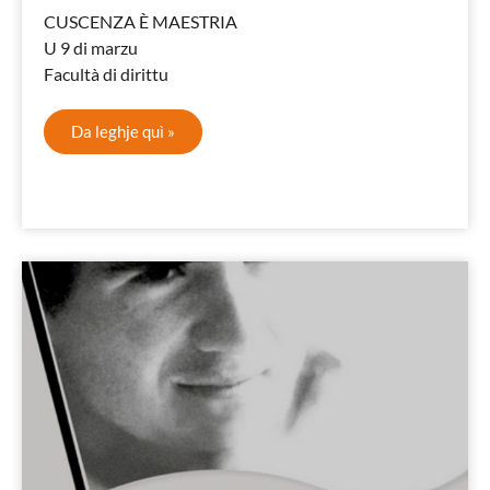
CUSCENZA È MAESTRIA
U 9 di marzu
Facultà di dirittu
Da leghje quì »