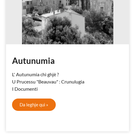
Autunumia
L' Autunumia chì ghjè ?
U Prucessu "Beauvau" : Crunulugia
I Documenti
Da leghje quì »