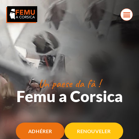
Un paese da fà !
Femu a Corsica
ADHÉRER
RENOUVELER