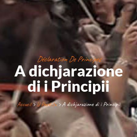
Déclaration De Principes
A dichjarazione
di i Principii
Accueil
›
U Partitu
›
A dichjarazione di i Principii