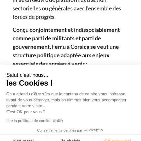
sectorielles ou générales avec l’ensemble des
forces de progrès.
Conçu conjointement et indissociablement
comme parti de militants et parti de
gouvernement, Femu a Corsica se veut une
structure politique adaptée aux enjeux
essentiels des années à venir :
Salut c'est nous...
Construire et enraciner la paix et la
les Cookies !
réconciliation : rapprochement et
amnistie des prisonniers politiques, arrêt
On a attendu d'être sûrs que le contenu de ce site vous intéresse
avant de vous déranger, mais on aimerait bien vous accompagner
des poursuites pour les militants
pendant votre visite...
recherchés, travail d’accompagnement
C'est OK pour vous ?
pour faciliter la réussite de leur
Lire la politique de confidentialité
réinsertion sociale et professionnelle,
Consentements certifiés par
apaisement des tensions internes à la