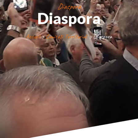
Diaspora
Diaspora
Accueil
›
Cumitati Territuriali
›
Diaspora