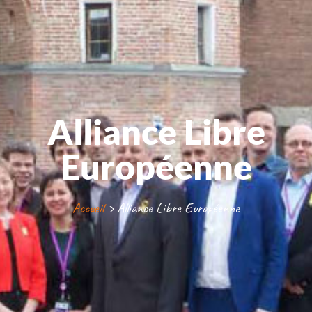
Alliance Libre
Européenne
Accueil
›
Alliance Libre Européenne